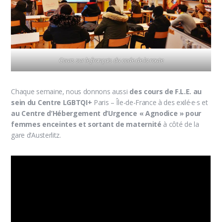
Cours sur le français du code de la route
Chaque semaine, nous donnons aussi
des cours de F.L.E. au
sein du Centre LGBTQI+
Paris – Île-de-France à des exilé·e·s et
au Centre d’Hébergement d’Urgence « Agnodice » pour
femmes enceintes et sortant de maternité
à côté de la
gare d’Austerlitz.