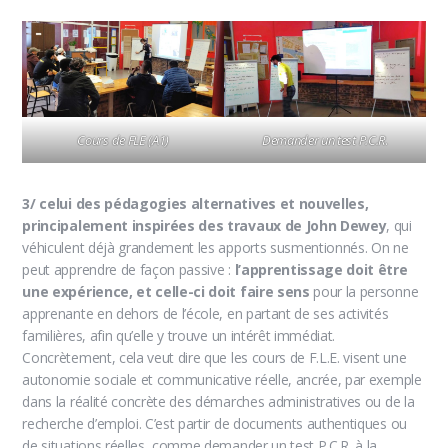
Cours de FLE (A1)
Demander un test P.C.R
.
3/ celui des pédagogies alternatives et nouvelles,
principalement inspirées des travaux de John Dewey
, qui
véhiculent déjà grandement les apports susmentionnés. On ne
peut apprendre de façon passive :
l’apprentissage doit être
une expérience, et celle-ci doit faire sens
pour la personne
apprenante en dehors de l’école, en partant de ses activités
familières, afin qu’elle y trouve un intérêt immédiat.
Concrètement, cela veut dire que les cours de F.L.E. visent une
autonomie sociale et communicative réelle, ancrée, par exemple
dans la réalité concrète des démarches administratives ou de la
recherche d’emploi. C’est partir de documents authentiques ou
de situations réelles, comme demander un test P.C.R. à la