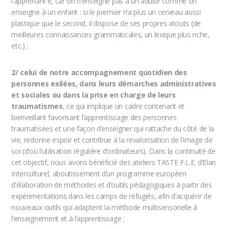
l’apprenant·e, car on n’enseigne pas à un adulte comme on
enseigne à un enfant : si le premier n’a plus un cerveau aussi
plastique que le second, il dispose de ses propres atouts (de
meilleures connaissances grammaticales, un lexique plus riche,
etc.) ;
2/ celui de notre accompagnement quotidien des
personnes exilées, dans leurs démarches administratives
et sociales ou dans la prise en charge de leurs
traumatismes
, ce qui implique un cadre contenant et
bienveillant favorisant l’apprentissage des personnes
traumatisées et une façon d’enseigner qui rattache du côté de la
vie, redonne espoir et contribue à la revalorisation de l’image de
soi (d’où l’utilisation régulière d’ordinateurs). Dans la continuité de
cet objectif, nous avons bénéficié des ateliers TASTE F.L.E. d’Elan
Interculturel, aboutissement d’un programme européen
d’élaboration de méthodes et d’outils pédagogiques à partir des
expérimentations dans les camps de réfugiés, afin d’acquérir de
nouveaux outils qui adaptent la méthode multisensorielle à
l’enseignement et à l’apprentissage ;